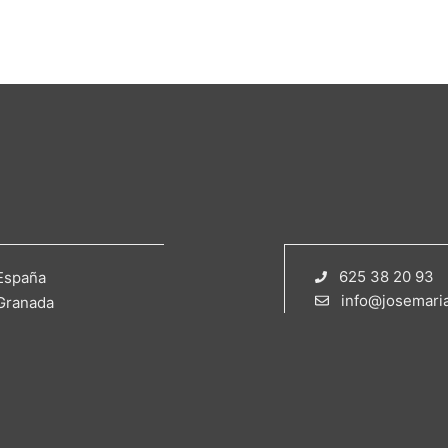
625 38 20 93
España
info@josemari
Granada