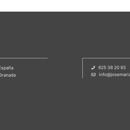
625 38 20 93
España
info@josemari
Granada