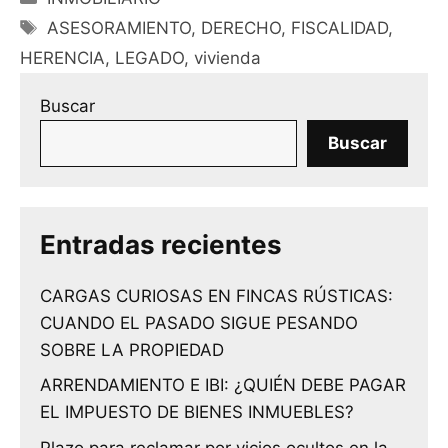
Etiquetas
ASESORAMIENTO
,
DERECHO
,
FISCALIDAD
,
HERENCIA
,
LEGADO
,
vivienda
Buscar
Buscar
Entradas recientes
CARGAS CURIOSAS EN FINCAS RÚSTICAS:
CUANDO EL PASADO SIGUE PESANDO
SOBRE LA PROPIEDAD
ARRENDAMIENTO E IBI: ¿QUIÉN DEBE PAGAR
EL IMPUESTO DE BIENES INMUEBLES?
Plazo para reclamar por vicios ocultos en la