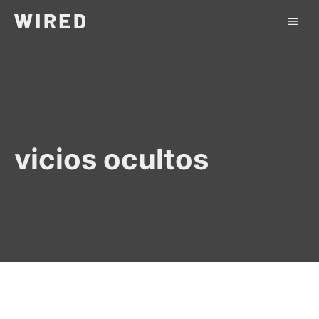
Saltar
ME
al
contenido
vicios ocultos