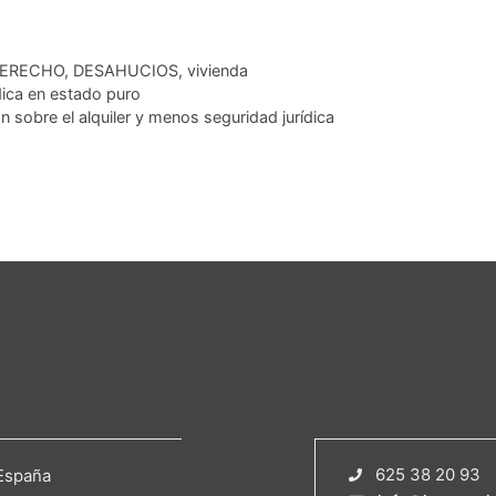
ERECHO
,
DESAHUCIOS
,
vivienda
dica en estado puro
 sobre el alquiler y menos seguridad jurídica
625 38 20 93
España