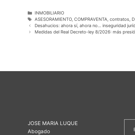
Categorías
INMOBILIARIO
Etiquetas
ASESORAMIENTO
,
COMPRAVENTA
,
contratos
,
D
Desahucios: ahora sí, ahora no… inseguridad jurí
Medidas del Real Decreto-ley 8/2026: más presión
JOSE MARIA LUQUE
Abogado