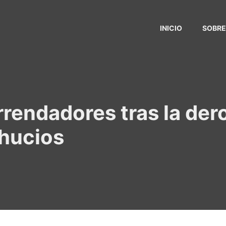
INICIO
SOBRE
rrendadores tras la der
ahucios