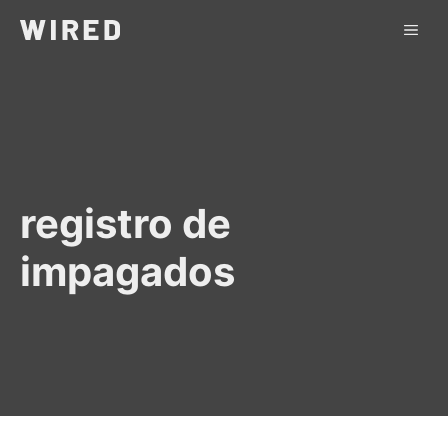
Saltar
ME
al
contenido
registro de
impagados