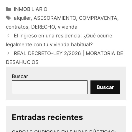
Categorías
INMOBILIARIO
Etiquetas
alquiler
,
ASESORAMIENTO
,
COMPRAVENTA
,
contratos
,
DERECHO
,
vivienda
El ingreso en una residencia: ¿Qué ocurre
legalmente con tu vivienda habitual?
REAL DECRETO-LEY 2/2026 | MORATORIA DE
DESAHUCIOS
Buscar
Buscar
Entradas recientes